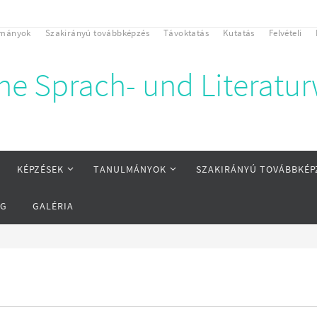
lmányok
Szakirányú továbbképzés
Távoktatás
Kutatás
Felvételi
che Sprach- und Literatu
KÉPZÉSEK
TANULMÁNYOK
SZAKIRÁNYÚ TOVÁBBKÉP
ÁG
GALÉRIA