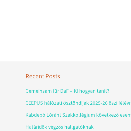
Recent Posts
Gemeinsam für DaF – KI hogyan tanít?
CEEPUS hálózati ösztöndíjak 2025-26 őszi félév
Kabdebó Lóránt Szakkollégium következő ese
Határidők végzős hallgatóknak