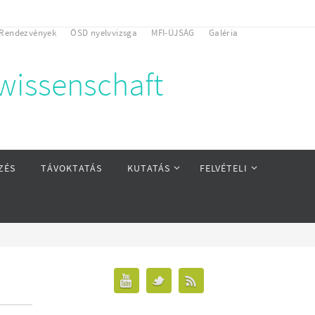
Rendezvények
ÖSD nyelvvizsga
MFI-ÚJSÁG
Galéria
rwissenschaft
ZÉS
TÁVOKTATÁS
KUTATÁS
FELVÉTELI