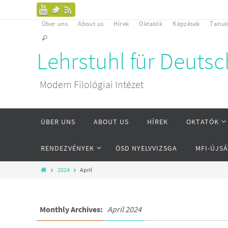
Über uns
About us
Hírek
Oktatók
Képzések
Tanu
Lehrstuhl für Deuts
Modern Filológiai Intézet
ÜBER UNS
ABOUT US
HÍREK
OKTATÓK
RENDEZVÉNYEK
ÖSD NYELVVIZSGA
MFI-ÚJS
2024
April
Monthly Archives:
April 2024