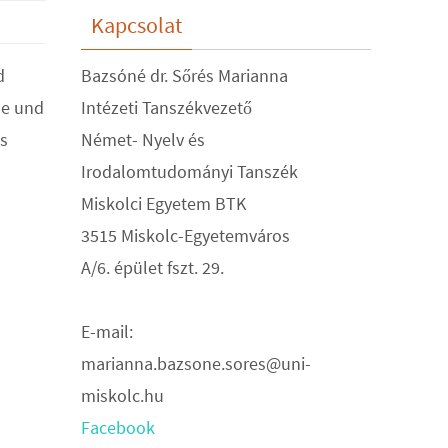
Kapcsolat
d
Bazsóné dr. Sőrés Marianna
le und
Intézeti Tanszékvezető
as
Német- Nyelv és
Irodalomtudományi Tanszék
Miskolci Egyetem BTK
3515 Miskolc-Egyetemváros
A/6. épület fszt. 29.
E-mail:
marianna.bazsone.sores@uni-
miskolc.hu
Facebook