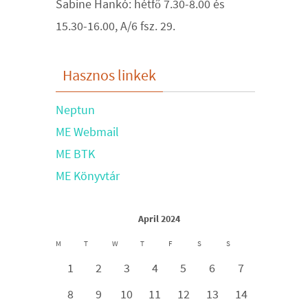
Sabine Hankó: hétfő 7.30-8.00 és
15.30-16.00, A/6 fsz. 29.
Hasznos linkek
Neptun
ME Webmail
ME BTK
ME Könyvtár
April 2024
M
T
W
T
F
S
S
1
2
3
4
5
6
7
8
9
10
11
12
13
14