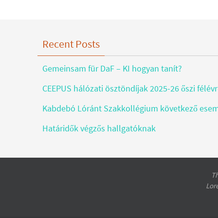
Recent Posts
Gemeinsam für DaF – KI hogyan tanít?
CEEPUS hálózati ösztöndíjak 2025-26 őszi félév
Kabdebó Lóránt Szakkollégium következő ese
Határidők végzős hallgatóknak
Th
Lor