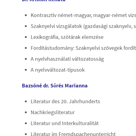
Kontrasztív német-magyar, magyar-német viz
Szaknyelvi vizsgálatok (gazdasági szaknyelv, s
Lexikográfia, szótárak elemzése
Fordítástudomány: Szaknyelvi szövegek ford
A nyelvhasználati változatosság
A nyelvváltozat-típusok
Bazsóné dr. Sőrés Marianna
Literatur des 20. Jahrhunderts
Nachkriegsliteratur
Literatur und Interkulturalität
Literatur im Fremdspachenunterricht