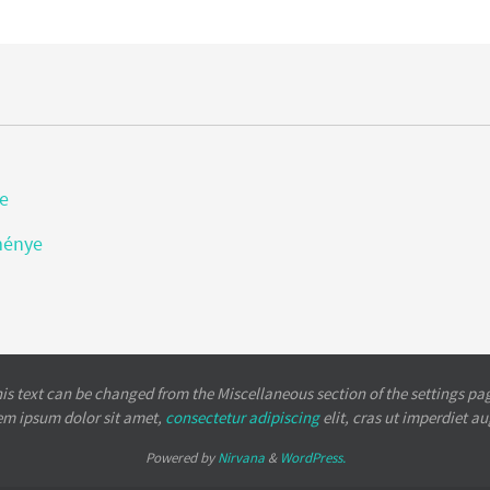
re
ménye
is text can be changed from the Miscellaneous section of the settings pa
em ipsum
dolor sit amet,
consectetur adipiscing
elit, cras ut imperdiet a
Powered by
Nirvana
&
WordPress.