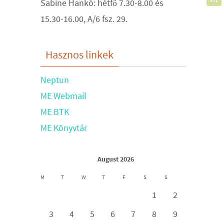
Sabine Hankó: hétfő 7.30-8.00 és
15.30-16.00, A/6 fsz. 29.
Hasznos linkek
Neptun
ME Webmail
ME BTK
ME Könyvtár
August 2026
M
T
W
T
F
S
S
1
2
3
4
5
6
7
8
9