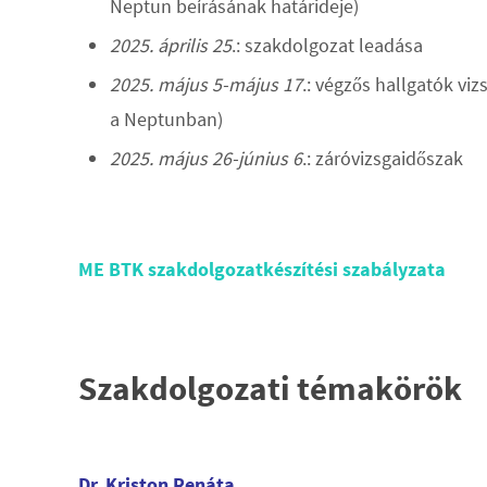
Neptun beírásának határideje)
2025. április 25
.: szakdolgozat leadása
2025. május 5-május 17
.: végzős hallgatók vi
a Neptunban)
2025. május 26-június 6
.: záróvizsgaidőszak
ME BTK szakdolgozatkészítési szabályzata
Szakdolgozati témakörök
Dr. Kriston Renáta