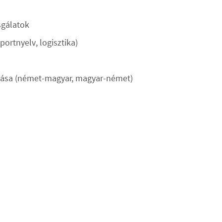
sgálatok
portnyelv, logisztika)
ítása (német-magyar, magyar-német)