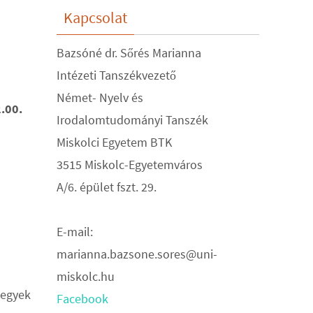
Kapcsolat
Bazsóné dr. Sőrés Marianna
Intézeti Tanszékvezető
Német- Nyelv és
2.00.
Irodalomtudományi Tanszék
Miskolci Egyetem BTK
3515 Miskolc-Egyetemváros
A/6. épület fszt. 29.
E-mail:
marianna.bazsone.sores@uni-
miskolc.hu
jegyek
Facebook