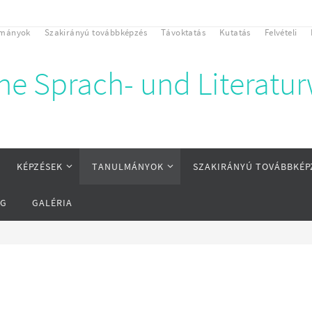
lmányok
Szakirányú továbbképzés
Távoktatás
Kutatás
Felvételi
che Sprach- und Literatu
KÉPZÉSEK
TANULMÁNYOK
SZAKIRÁNYÚ TOVÁBBKÉP
ÁG
GALÉRIA