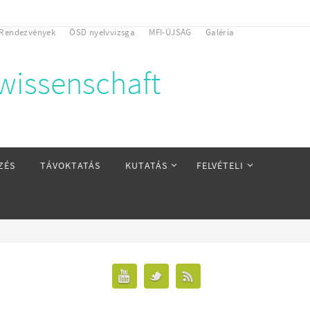
Rendezvények
ÖSD nyelvvizsga
MFI-ÚJSÁG
Galéria
rwissenschaft
ZÉS
TÁVOKTATÁS
KUTATÁS
FELVÉTELI