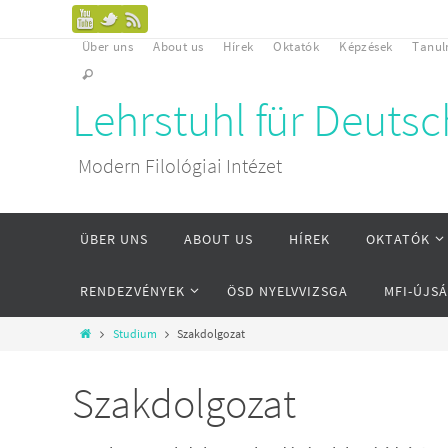
Über uns
About us
Hírek
Oktatók
Képzések
Tanu
Lehrstuhl für Deuts
Modern Filológiai Intézet
ÜBER UNS
ABOUT US
HÍREK
OKTATÓK
RENDEZVÉNYEK
ÖSD NYELVVIZSGA
MFI-ÚJS
Studium
Szakdolgozat
Szakdolgozat