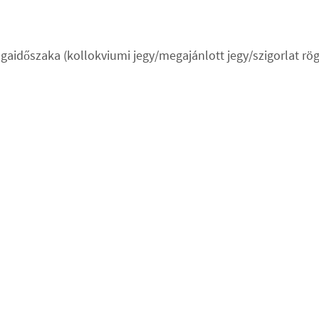
zsgaidőszaka (kollokviumi jegy/megajánlott jegy/szigorlat rö