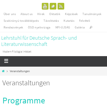
Über uns
About us
Hírek
Oktatók
Képzések
Tanulmányok
Szakirányú továbbképzés
Távoktatás
Kutatás
Felvételi
Rendezvények
ÖSD nyelvvizsga
MFI-ÚJSÁG
Galéria
Lehrstuhl für Deutsche Sprach- und
Literaturwissenschaft
Modern Filológiai Intézet
Veranstaltungen
Veranstaltungen
Programme