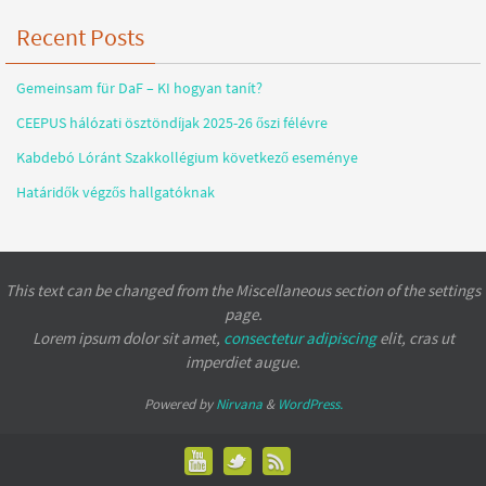
Recent Posts
Gemeinsam für DaF – KI hogyan tanít?
CEEPUS hálózati ösztöndíjak 2025-26 őszi félévre
Kabdebó Lóránt Szakkollégium következő eseménye
Határidők végzős hallgatóknak
This text can be changed from the Miscellaneous section of the settings
page.
Lorem ipsum
dolor sit amet,
consectetur adipiscing
elit, cras ut
imperdiet augue.
Powered by
Nirvana
&
WordPress.