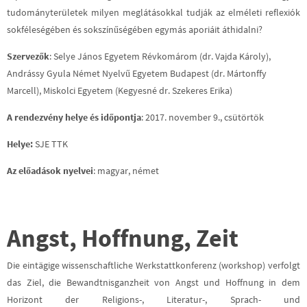
tudományterületek milyen meglátásokkal tudják az elméleti reflexiók
sokféleségében és sokszínűségében egymás aporiáit áthidalni?
Szervezők
: Selye János Egyetem Révkomárom (dr. Vajda Károly),
Andrássy Gyula Német Nyelvű Egyetem Budapest (dr. Mártonffy
Marcell), Miskolci Egyetem (Kegyesné dr. Szekeres Erika)
A rendezvény helye és időpontja
: 2017. november 9., csütörtök
Helye:
SJE TTK
Az előadások nyelvei
: magyar, német
Angst, Hoffnung, Zeit
Die eintägige wissenschaftliche Werkstattkonferenz (workshop) verfolgt
das Ziel, die Bewandtnisganzheit von Angst und Hoffnung in dem
Horizont der Religions-, Literatur-, Sprach- und