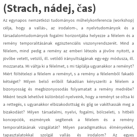
(
Strach, nádej, čas)
Az egynapos nemzetközi tudományos műhelykonferencia (workshop)
célja, hogy a vallás-, az irodalom-, a nyelvtudományok és a
társadalomtudományok fogalmi horizontjába helyezze a félelem és a
remény temporalitásának egzisztenciális viszonyrendszerét. Mind a
félelem, mind pedig a remény az emberi létezés a jövőre nyitott, a
jövőbe vetett, vetülő, ill. vetődő irányultságának egy-egy módusza, ill.
mozzanata. Mi váltja ki a félelmet, s mi táplálja ugyanakkor a reményt?
Miért föltételezi a félelem a reményt, s a remény a félelemből fakadó
kétséget? Milyen belső erőből fakadóan kényszeríti a félelem a
bizonyosság és megbizonyosodás folyamatait a remény medrébe?
Miként teszik lehetővé különböző nyelveink, hogy a reményt se oltsa ki
a rettegés, s ugyanakkor elbizakodottság és gőg se vakíthassák meg a
bizakodást? Milyen társadalmi, nyelvi, fogalmi, bölcseleti, s hitbéli
koncepciók, eszmények segítenek a félelem és a remény
temporalitásának vizsgálatát? Milyen paradigmatikus élményekkel,
tapasztalatokkal szolgál vallás és irodalom? Az egyes