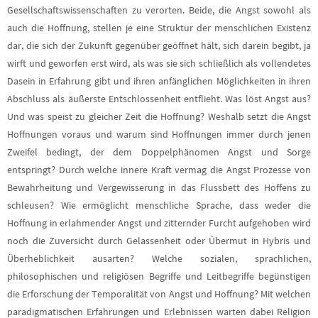
Gesellschaftswissenschaften zu verorten. Beide, die Angst sowohl als
auch die Hoffnung, stellen je eine Struktur der menschlichen Existenz
dar, die sich der Zukunft gegenüber geöffnet hält, sich darein begibt, ja
wirft und geworfen erst wird, als was sie sich schließlich als vollendetes
Dasein in Erfahrung gibt und ihren anfänglichen Möglichkeiten in ihren
Abschluss als äußerste Entschlossenheit entflieht. Was löst Angst aus?
Und was speist zu gleicher Zeit die Hoffnung? Weshalb setzt die Angst
Hoffnungen voraus und warum sind Hoffnungen immer durch jenen
Zweifel bedingt, der dem Doppelphänomen Angst und Sorge
entspringt? Durch welche innere Kraft vermag die Angst Prozesse von
Bewahrheitung und Vergewisserung in das Flussbett des Hoffens zu
schleusen? Wie ermöglicht menschliche Sprache, dass weder die
Hoffnung in erlahmender Angst und zitternder Furcht aufgehoben wird
noch die Zuversicht durch Gelassenheit oder Übermut in Hybris und
Überheblichkeit ausarten? Welche sozialen, sprachlichen,
philosophischen und religiösen Begriffe und Leitbegriffe begünstigen
die Erforschung der Temporalität von Angst und Hoffnung? Mit welchen
paradigmatischen Erfahrungen und Erlebnissen warten dabei Religion