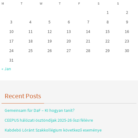
M
T
W
T
F
S
S
1
2
3
4
5
6
7
8
9
10
11
12
13
14
15
16
17
18
19
20
21
22
23
24
25
26
27
28
29
30
31
« Jan
Recent Posts
Gemeinsam für DaF – KI hogyan tanít?
CEEPUS hálózati ösztöndíjak 2025-26 őszi félévre
Kabdebó Lóránt Szakkollégium következő eseménye