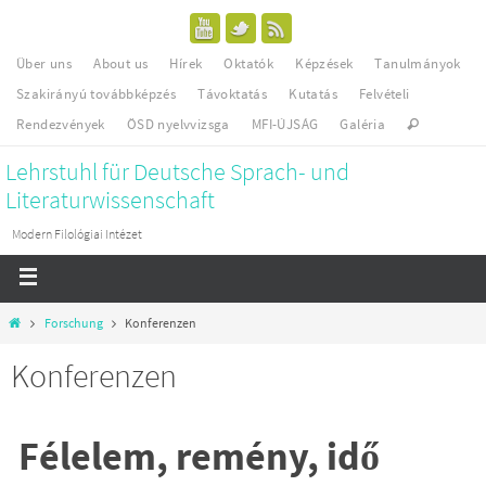
Über uns
About us
Hírek
Oktatók
Képzések
Tanulmányok
Szakirányú továbbképzés
Távoktatás
Kutatás
Felvételi
Rendezvények
ÖSD nyelvvizsga
MFI-ÚJSÁG
Galéria
Lehrstuhl für Deutsche Sprach- und
Literaturwissenschaft
Modern Filológiai Intézet
Forschung
Konferenzen
Konferenzen
Félelem, remény, idő