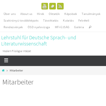
Über uns
About us
Hírek
Oktatók
Képzések
Tanulmányok
Szakirányú továbbképzés
Távoktatás
Kutatás
Felvételi
Rendezvények
ÖSD nyelvvizsga
MFI-ÚJSÁG
Galéria
Lehrstuhl für Deutsche Sprach- und
Literaturwissenschaft
Modern Filológiai Intézet
Mitarbeiter
Mitarbeiter