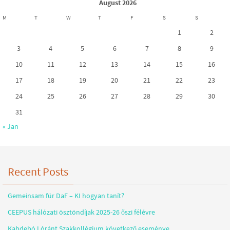
August 2026
M
T
W
T
F
S
S
1
2
3
4
5
6
7
8
9
10
11
12
13
14
15
16
17
18
19
20
21
22
23
24
25
26
27
28
29
30
31
« Jan
Recent Posts
Gemeinsam für DaF – KI hogyan tanít?
CEEPUS hálózati ösztöndíjak 2025-26 őszi félévre
Kabdebó Lóránt Szakkollégium következő eseménye