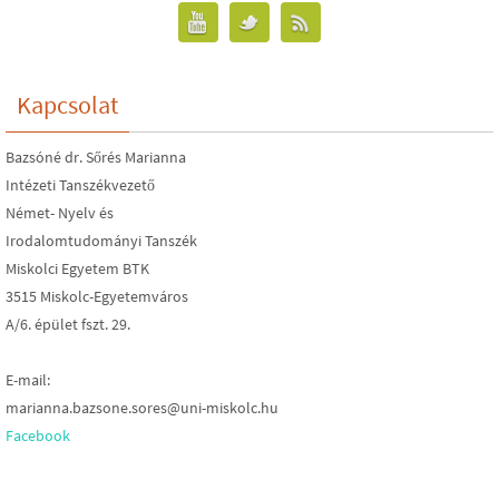
Kapcsolat
Bazsóné dr. Sőrés Marianna
Intézeti Tanszékvezető
Német- Nyelv és
Irodalomtudományi Tanszék
Miskolci Egyetem BTK
3515 Miskolc-Egyetemváros
A/6. épület fszt. 29.
E-mail:
marianna.bazsone.sores@uni-miskolc.hu
Facebook