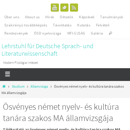
Über uns
About us
Hírek
Oktatók
Képzések
Tanulmányok
Szakirányú továbbképzés
Távoktatás
Kutatás
Felvételi
Rendezvények
ÖSD nyelvvizsga
MFI-ÚJSÁG
Galéria
Lehrstuhl für Deutsche Sprach- und
Literaturwissenschaft
Modern Filológiai Intézet
Studium
Államvizsga
Ösvényes német nyelv- és kultúra tanára szakos
MA államvizsgája
Ösvényes német nyelv- és kultúra
tanára szakos MA államvizsgája
Tájékoztató az ösvényes német nyelv- és kultúra tanára szakos MA