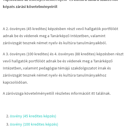
képzés zárási követelményeiről
A 2. ösvényes (45 kredites) képzésben részt vevő hallgatók portfóliót
adnak be és védenek meg a Tanárképző Intézetben, valamint
záróvizsgát tesznek német nyelv és kultúra tanulmányaikból.
A 3. ösvényes (100 kredites) és 4. ösvényes (88 kredites) képzésben részt
vevő hallgatók portfóliót adnak be és védenek meg a Tanárképző
Intézetben, valamint pedagógiai témájú szakdolgozatot írnak és
záróvizsgát tesznek német nyelv és kultúra tanulmányaikhoz
kapcsolódóan.
A záróvizsga követelményeitől részletes információt itt találnak.
ösvény (45 kredites képzés)
ösvény (100 kredites képzés)