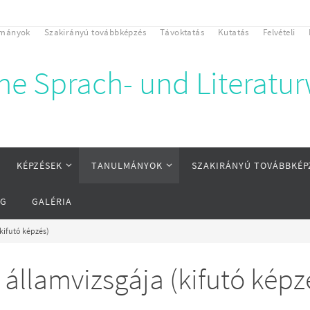
lmányok
Szakirányú továbbképzés
Távoktatás
Kutatás
Felvételi
che Sprach- und Literatu
KÉPZÉSEK
TANULMÁNYOK
SZAKIRÁNYÚ TOVÁBBKÉP
ÁG
GALÉRIA
kifutó képzés)
llamvizsgája (kifutó képz