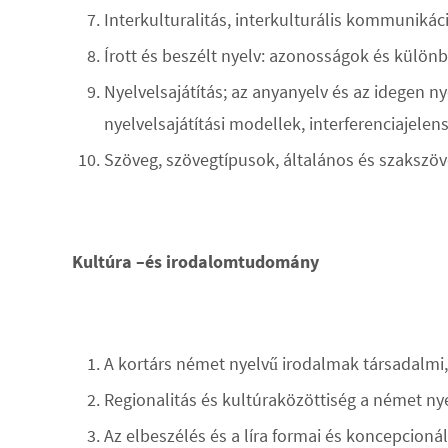
Interkulturalitás, interkulturális kommunikáci
Írott és beszélt nyelv: azonosságok és külö
Nyelvelsajátítás; az anyanyelv és az idegen n
nyelvelsajátítási modellek, interferenciajelens
Szöveg, szövegtípusok, általános és szakszöv
Kultúra –és irodalomtudomány
A kortárs német nyelvű irodalmak társadalmi, 
Regionalitás és kultúraközöttiség a német n
Az elbeszélés és a líra formai és koncepcioná