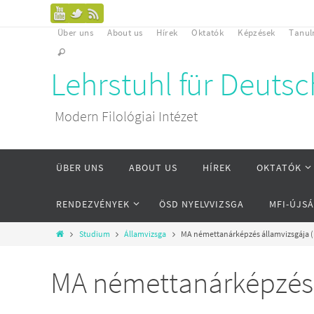
Über uns
About us
Hírek
Oktatók
Képzések
Tanu
Lehrstuhl für Deuts
Modern Filológiai Intézet
ÜBER UNS
ABOUT US
HÍREK
OKTATÓK
RENDEZVÉNYEK
ÖSD NYELVVIZSGA
MFI-ÚJS
Studium
Államvizsga
MA némettanárképzés államvizsgája (
MA némettanárképzés á