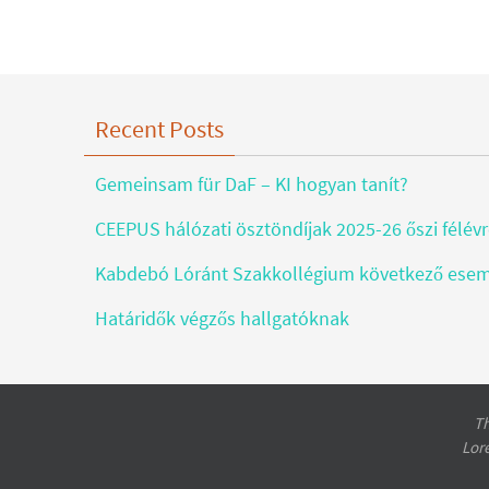
Recent Posts
Gemeinsam für DaF – KI hogyan tanít?
CEEPUS hálózati ösztöndíjak 2025-26 őszi félév
Kabdebó Lóránt Szakkollégium következő ese
Határidők végzős hallgatóknak
Th
Lor