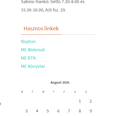
Sabine Hankó: hétfő 7.30-8.00 és
15.30-16.00, A/6 fsz. 29.
Hasznos linkek
Neptun
ME Webmail
ME BTK
ME Könyvtár
August 2026
M
T
W
T
F
S
S
1
2
n
3
4
5
6
7
8
9