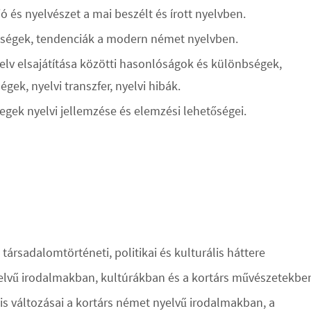
ó és nyelvészet a mai beszélt és írott nyelvben.
nbségek, tendenciák a modern német nyelvben.
yelv elsajátítása közötti hasonlóságok és különbségek,
égek, nyelvi transzfer, nyelvi hibák.
egek nyelvi jellemzése és elemzési lehetőségei.
társadalomtörténeti, politikai és kulturális háttere
yelvű irodalmakban, kultúrákban és a kortárs művészetekbe
lis változásai a kortárs német nyelvű irodalmakban, a