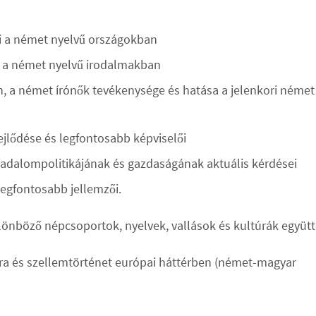
tai a német nyelvű országokban
ai a német nyelvű irodalmakban
, a német írónők tevékenysége és hatása a jelenkori német
fejlődése és legfontosabb képviselői
adalompolitikájának és gazdaságának aktuális kérdései
legfontosabb jellemzői.
lönböző népcsoportok, nyelvek, vallások és kultúrák együt
úra és szellemtörténet európai háttérben (német-magyar