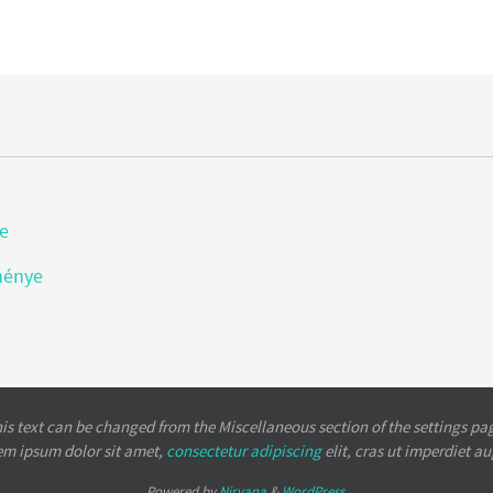
re
ménye
is text can be changed from the Miscellaneous section of the settings pa
em ipsum
dolor sit amet,
consectetur adipiscing
elit, cras ut imperdiet a
Powered by
Nirvana
&
WordPress.