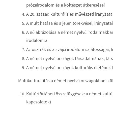
prózairodalom és a költészet útkeresései
A 20. század kulturális és művészeti irányza
A múlt hatása és a jelen törekvései, irányzat
A nő ábrázolása a német nyelvű irodalmakban
irodalomra
Az osztrák és a svájci irodalom sajátosságai, 
A német nyelvű országok társadalmának, társ
A német nyelvű országok kulturális életének 
Multikulturalitás a német nyelvű országokban: kü
Kultúrtörténeti összefüggések: a német kult
kapcsolatok)