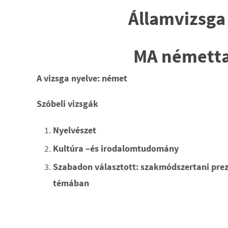
Államvizsga
MA némettan
A vizsga nyelve: német
Szóbeli vizsgák
Nyelvészet
Kultúra –és irodalomtudomány
Szabadon választott: szakmódszertani prezen
témában