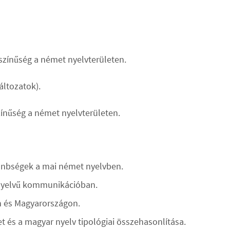
kszínűség a német nyelvterületen.
áltozatok).
zínűség a német nyelvterületen.
ülönbségek a mai német nyelvben.
 nyelvű kommunikációban.
n és Magyarországon.
et és a magyar nyelv tipológiai összehasonlítása.