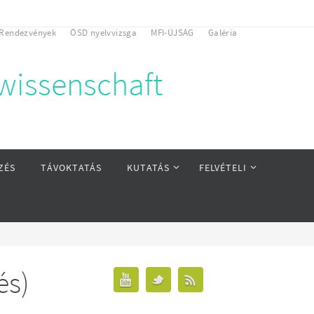
Rendezvények
ÖSD nyelvvizsga
MFI-ÚJSÁG
Galéria
rwissenschaft
ZÉS
TÁVOKTATÁS
KUTATÁS
FELVÉTELI
és)