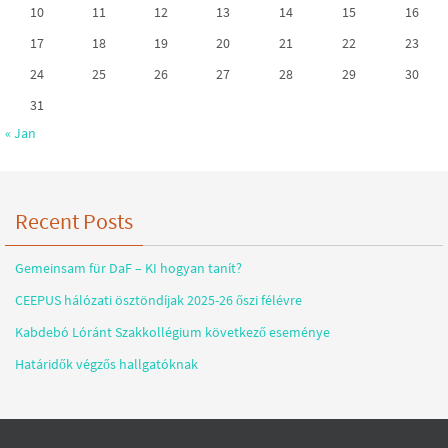
10
11
12
13
14
15
16
17
18
19
20
21
22
23
24
25
26
27
28
29
30
31
« Jan
Recent Posts
Gemeinsam für DaF – KI hogyan tanít?
CEEPUS hálózati ösztöndíjak 2025-26 őszi félévre
Kabdebó Lóránt Szakkollégium következő eseménye
Határidők végzős hallgatóknak