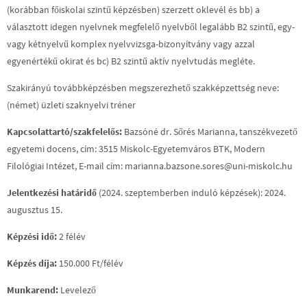
(korábban főiskolai szintű képzésben) szerzett oklevél és bb) a
választott idegen nyelvnek megfelelő nyelvből legalább B2 szintű, egy-
vagy kétnyelvű komplex nyelvvizsga-bizonyítvány vagy azzal
egyenértékű okirat és bc) B2 szintű aktív nyelvtudás megléte.
Szakirányú továbbképzésben megszerezhető szakképzettség neve:
(német) üzleti szaknyelvi tréner
Kapcsolattartó/szakfelelős:
Bazsóné dr. Sőrés Marianna, tanszékvezető
egyetemi docens, cím: 3515 Miskolc-Egyetemváros BTK, Modern
Filológiai Intézet, E-mail cím: marianna.bazsone.sores@uni-miskolc.hu
Jelentkezési határidő
(2024. szeptemberben induló képzések): 2024.
augusztus 15.
Képzési idő:
2 félév
Képzés díja:
150.000 Ft/félév
Munkarend:
Levelező