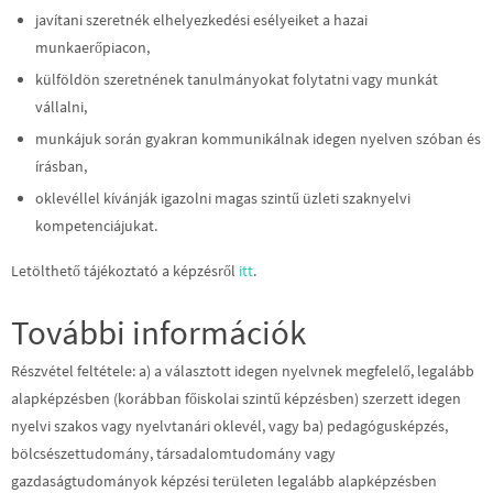
javítani szeretnék elhelyezkedési esélyeiket a hazai
munkaerőpiacon,
külföldön szeretnének tanulmányokat folytatni vagy munkát
vállalni,
munkájuk során gyakran kommunikálnak idegen nyelven szóban és
írásban,
oklevéllel kívánják igazolni magas szintű üzleti szaknyelvi
kompetenciájukat.
Letölthető tájékoztató a képzésről
itt
.
További információk
Részvétel feltétele: a) a választott idegen nyelvnek megfelelő, legalább
alapképzésben (korábban főiskolai szintű képzésben) szerzett idegen
nyelvi szakos vagy nyelvtanári oklevél, vagy ba) pedagógusképzés,
bölcsészettudomány, társadalomtudomány vagy
gazdaságtudományok képzési területen legalább alapképzésben