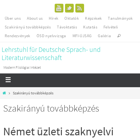
Über uns
About us
Hírek
Oktatók
Képzések
Tanulmányok
Szakirányú továbbképzés
Távoktatás
Kutatás
Felvételi
Rendezvények
ÖSD nyelvvizsga
MFI-ÚJSÁG
Galéria
Lehrstuhl für Deutsche Sprach- und
Literaturwissenschaft
Modern Filológiai Intézet
Szakirányú továbbképzés
Szakirányú továbbképzés
Német üzleti szaknyelvi