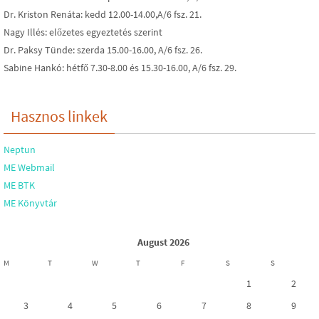
Dr. Kriston Renáta: kedd 12.00-14.00,A/6 fsz. 21.
Nagy Illés: előzetes egyeztetés szerint
Dr. Paksy Tünde: szerda 15.00-16.00, A/6 fsz. 26.
Sabine Hankó: hétfő 7.30-8.00 és 15.30-16.00, A/6 fsz. 29.
Hasznos linkek
Neptun
ME Webmail
ME BTK
ME Könyvtár
August 2026
M
T
W
T
F
S
S
1
2
3
4
5
6
7
8
9