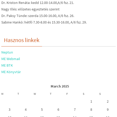
Dr. Kriston Renáta: kedd 12.00-14.00,A/6 fsz. 21.
Nagy Illés: előzetes egyeztetés szerint
Dr. Paksy Tünde: szerda 15.00-16.00, A/6 fsz. 26.
Sabine Hankó: hétfő 7.30-8.00 és 15.30-16.00, A/6 fsz. 29.
Hasznos linkek
Neptun
ME Webmail
ME BTK
ME Könyvtár
March 2025
M
T
W
T
F
S
S
1
2
3
4
5
6
7
8
9