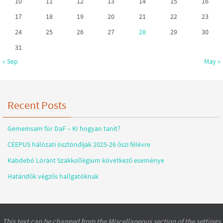
10
11
12
13
14
15
16
17
18
19
20
21
22
23
24
25
26
27
28
29
30
31
« Sep
May »
Recent Posts
Gemeinsam für DaF – KI hogyan tanít?
CEEPUS hálózati ösztöndíjak 2025-26 őszi félévre
Kabdebó Lóránt Szakkollégium következő eseménye
Határidők végzős hallgatóknak
This text can be changed from the Miscellaneous section of the settings