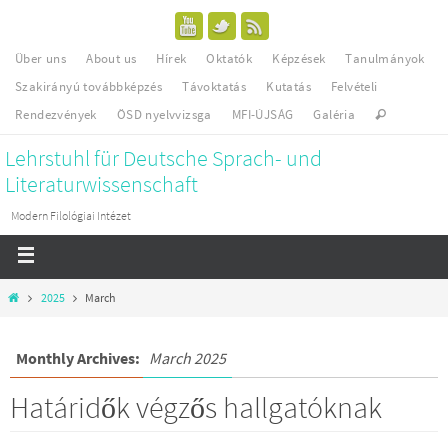
Über uns
About us
Hírek
Oktatók
Képzések
Tanulmányok
Szakirányú továbbképzés
Távoktatás
Kutatás
Felvételi
Rendezvények
ÖSD nyelvvizsga
MFI-ÚJSÁG
Galéria
Lehrstuhl für Deutsche Sprach- und
Literaturwissenschaft
Modern Filológiai Intézet
2025
March
Monthly Archives:
March 2025
Határidők végzős hallgatóknak