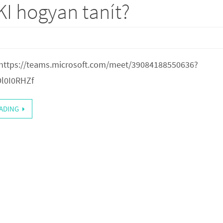
I hogyan tanít?
 https://teams.microsoft.com/meet/39084188550636?
l0I0RHZf
ADING