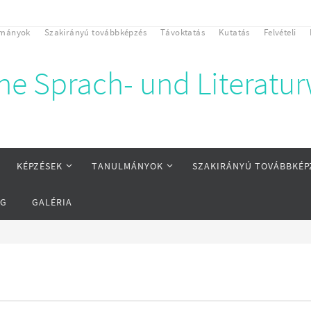
lmányok
Szakirányú továbbképzés
Távoktatás
Kutatás
Felvételi
che Sprach- und Literatu
KÉPZÉSEK
TANULMÁNYOK
SZAKIRÁNYÚ TOVÁBBKÉP
ÁG
GALÉRIA