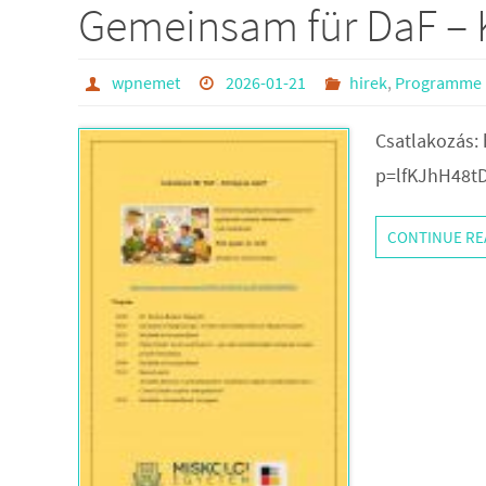
Gemeinsam für DaF – K
wpnemet
2026-01-21
hirek
,
Programme
Csatlakozás:
p=lfKJhH48tD
CONTINUE RE