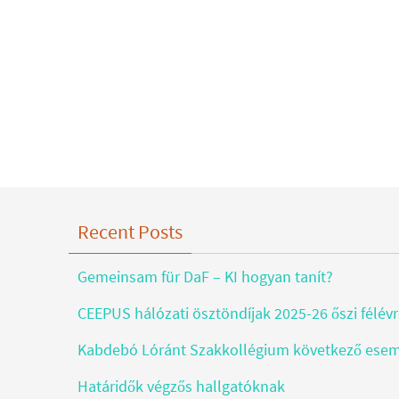
Recent Posts
Gemeinsam für DaF – KI hogyan tanít?
CEEPUS hálózati ösztöndíjak 2025-26 őszi félév
Kabdebó Lóránt Szakkollégium következő ese
Határidők végzős hallgatóknak