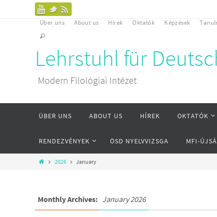
Über uns
About us
Hírek
Oktatók
Képzések
Tanu
Lehrstuhl für Deuts
Modern Filológiai Intézet
ÜBER UNS
ABOUT US
HÍREK
OKTATÓK
RENDEZVÉNYEK
ÖSD NYELVVIZSGA
MFI-ÚJS
2026
January
Monthly Archives:
January 2026