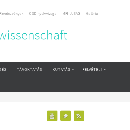
Rendezvények
ÖSD nyelvvizsga
MFI-ÚJSÁG
Galéria
rwissenschaft
ZÉS
TÁVOKTATÁS
KUTATÁS
FELVÉTELI