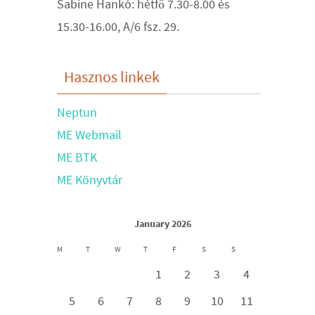
Sabine Hankó: hétfő 7.30-8.00 és
15.30-16.00, A/6 fsz. 29.
Hasznos linkek
Neptun
ME Webmail
ME BTK
ME Könyvtár
January 2026
M
T
W
T
F
S
S
1
2
3
4
5
6
7
8
9
10
11