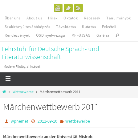
Über uns
About us
Hírek
Oktatók
Képzések
Tanulmányok
Szakirányú továbbképzés
Távoktatás
Kutatás
Felvételi
Rendezvények
ÖSD nyelvvizsga
MFI-ÚJSÁG
Galéria
Lehrstuhl für Deutsche Sprach- und
Literaturwissenschaft
Modern Filológiai Intézet
Wettbewerbe
Märchenwettbewerb 2011
Märchenwettbewerb 2011
wpnemet
2011-09-10
Wettbewerbe
Märchenwettbewerb an der Universität Miskolc