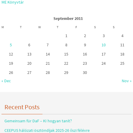
ME Könyvtár
September 2011
M
T
W
T
F
S
S
1
2
3
4
5
6
7
8
9
10
11
12
13
14
15
16
17
18
19
20
21
22
23
24
25
26
27
28
29
30
« Dec
Nov »
Recent Posts
Gemeinsam für DaF – KI hogyan tanít?
CEEPUS hálózati ösztöndíjak 2025-26 őszi félévre