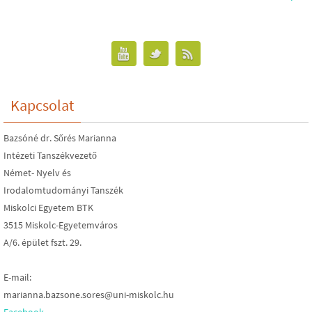
Kapcsolat
Bazsóné dr. Sőrés Marianna
Intézeti Tanszékvezető
Német- Nyelv és
Irodalomtudományi Tanszék
Miskolci Egyetem BTK
3515 Miskolc-Egyetemváros
A/6. épület fszt. 29.
E-mail:
marianna.bazsone.sores@uni-miskolc.hu