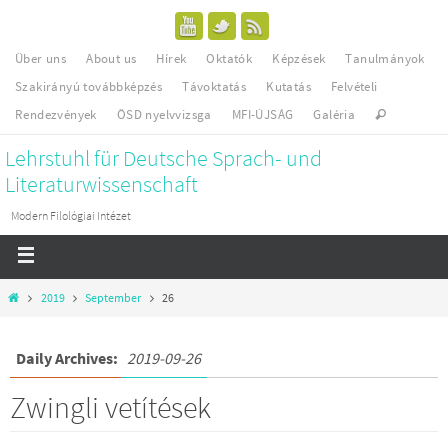
Über uns
About us
Hírek
Oktatók
Képzések
Tanulmányok
Szakirányú továbbképzés
Távoktatás
Kutatás
Felvételi
Rendezvények
ÖSD nyelvvizsga
MFI-ÚJSÁG
Galéria
Lehrstuhl für Deutsche Sprach- und
Literaturwissenschaft
Modern Filológiai Intézet
2019
September
26
Daily Archives:
2019-09-26
Zwingli vetítések