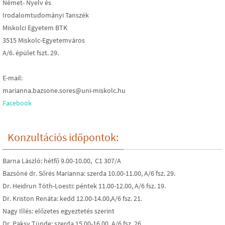
Német- Nyelv és
Irodalomtudományi Tanszék
Miskolci Egyetem BTK
3515 Miskolc-Egyetemváros
A/6. épület fszt. 29.
E-mail:
marianna.bazsone.sores@uni-miskolc.hu
Facebook
Konzultációs időpontok:
Barna László: hétfő 9.00-10.00, C1 307/A
Bazsóné dr. Sőrés Marianna: szerda 10.00-11.00, A/6 fsz. 29.
Dr. Heidrun Tóth-Loesti: péntek 11.00-12.00, A/6 fsz. 19.
Dr. Kriston Renáta: kedd 12.00-14.00,A/6 fsz. 21.
Nagy Illés: előzetes egyeztetés szerint
Dr. Paksy Tünde: szerda 15.00-16.00, A/6 fsz. 26.