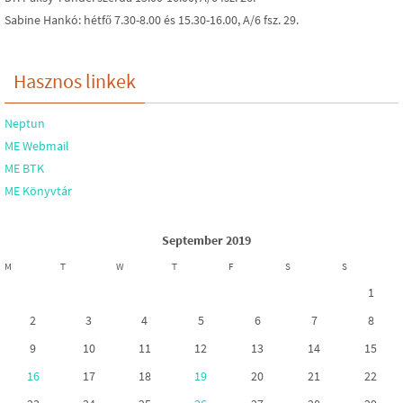
Sabine Hankó: hétfő 7.30-8.00 és 15.30-16.00, A/6 fsz. 29.
Hasznos linkek
Neptun
ME Webmail
ME BTK
ME Könyvtár
September 2019
M
T
W
T
F
S
S
1
2
3
4
5
6
7
8
9
10
11
12
13
14
15
16
17
18
19
20
21
22