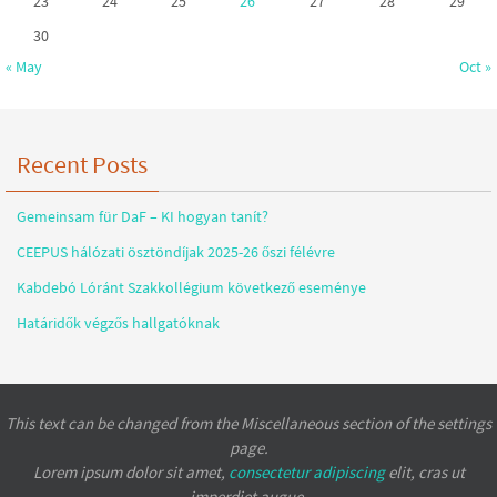
23
24
25
26
27
28
29
30
« May
Oct »
Recent Posts
Gemeinsam für DaF – KI hogyan tanít?
CEEPUS hálózati ösztöndíjak 2025-26 őszi félévre
Kabdebó Lóránt Szakkollégium következő eseménye
Határidők végzős hallgatóknak
This text can be changed from the Miscellaneous section of the settings
page.
Lorem ipsum
dolor sit amet,
consectetur adipiscing
elit, cras ut
imperdiet augue.