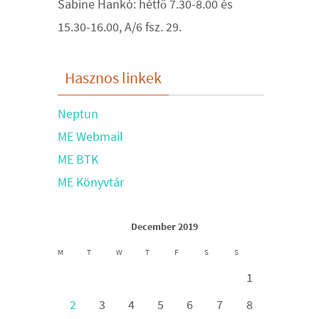
Sabine Hankó: hétfő 7.30-8.00 és
15.30-16.00, A/6 fsz. 29.
Hasznos linkek
Neptun
ME Webmail
ME BTK
ME Könyvtár
December 2019
M
T
W
T
F
S
S
1
2
3
4
5
6
7
8