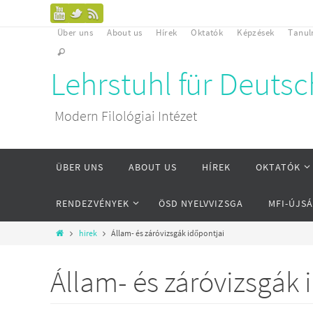
Über uns
About us
Hírek
Oktatók
Képzések
Tanu
Lehrstuhl für Deuts
Modern Filológiai Intézet
ÜBER UNS
ABOUT US
HÍREK
OKTATÓK
RENDEZVÉNYEK
ÖSD NYELVVIZSGA
MFI-ÚJS
hirek
Állam- és záróvizsgák időpontjai
Állam- és záróvizsgák 