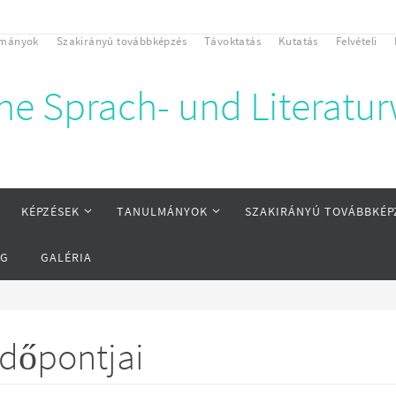
lmányok
Szakirányú továbbképzés
Távoktatás
Kutatás
Felvételi
che Sprach- und Literatu
KÉPZÉSEK
TANULMÁNYOK
SZAKIRÁNYÚ TOVÁBBKÉP
ÁG
GALÉRIA
időpontjai