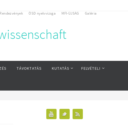
Rendezvények
ÖSD nyelvvizsga
MFI-ÚJSÁG
Galéria
rwissenschaft
ZÉS
TÁVOKTATÁS
KUTATÁS
FELVÉTELI