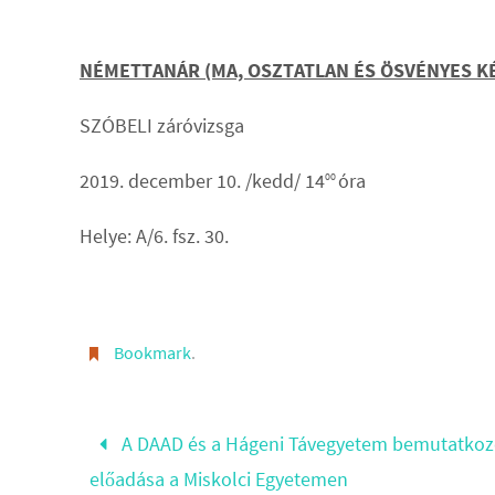
NÉMETTANÁR (MA, OSZTATLAN ÉS ÖSVÉNYES K
SZÓBELI záróvizsga
2019. december 10. /kedd/ 14
óra
00
Helye: A/6. fsz. 30.
Bookmark
.
A DAAD és a Hágeni Távegyetem bemutatko
előadása a Miskolci Egyetemen