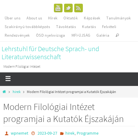
Über uns
About us
Hírek
Oktatók
Képzések
Tanulmányok
Szakirányú továbbképzés
Távoktatás
Kutatás
Felvételi
Rendezvények
ÖSD nyelvvizsga
MFI-ÚJSÁG
Galéria
Lehrstuhl für Deutsche Sprach- und
Literaturwissenschaft
Modern Filológiai Intézet
hirek
Modern Filológiai Intézet programjai a Kutatók Éjszakáján
Modern Filológiai Intézet
programjai a Kutatók Éjszakáján
,
wpnemet
2023-09-27
hirek
Programme