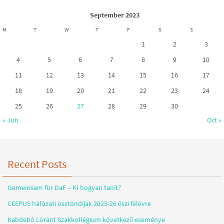
September 2023
M
T
W
T
F
S
S
1
2
3
4
5
6
7
8
9
10
11
12
13
14
15
16
17
18
19
20
21
22
23
24
25
26
27
28
29
30
« Jun
Oct »
Recent Posts
Gemeinsam für DaF – KI hogyan tanít?
CEEPUS hálózati ösztöndíjak 2025-26 őszi félévre
Kabdebó Lóránt Szakkollégium következő eseménye