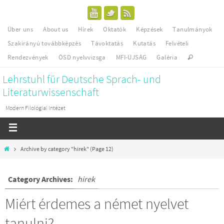
Über uns
About us
Hírek
Oktatók
Képzések
Tanulmányok
Szakirányú továbbképzés
Távoktatás
Kutatás
Felvételi
Rendezvények
ÖSD nyelvvizsga
MFI-ÚJSÁG
Galéria
Lehrstuhl für Deutsche Sprach- und
Literaturwissenschaft
Modern Filológiai Intézet
Archive by category "hirek"
(Page 12)
Category Archives:
hirek
Miért érdemes a német nyelvet
tanulni?