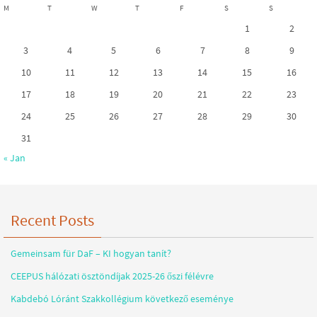
M
T
W
T
F
S
S
1
2
3
4
5
6
7
8
9
10
11
12
13
14
15
16
17
18
19
20
21
22
23
24
25
26
27
28
29
30
31
« Jan
Recent Posts
Gemeinsam für DaF – KI hogyan tanít?
CEEPUS hálózati ösztöndíjak 2025-26 őszi félévre
Kabdebó Lóránt Szakkollégium következő eseménye