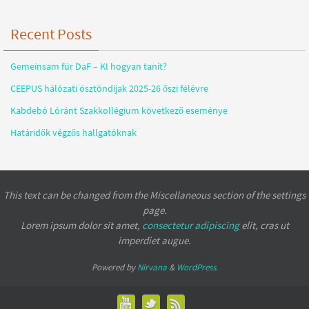
Recent Posts
Gemeinsam für DaF – KI hogyan tanít?
CEEPUS hálózati ösztöndíjak 2025-26 őszi félévre
Kabdebó Lóránt Szakkollégium következő eseménye
Határidők végzős hallgatóknak
This text can be changed from the Miscellaneous section of the settings
page.
Lorem ipsum
dolor sit amet,
consectetur adipiscing
elit, cras ut
imperdiet augue.
Powered by
Nirvana
&
WordPress.