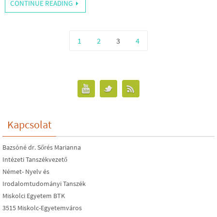
CONTINUE READING
1
2
3
4
Kapcsolat
Bazsóné dr. Sőrés Marianna
Intézeti Tanszékvezető
Német- Nyelv és
Irodalomtudományi Tanszék
Miskolci Egyetem BTK
3515 Miskolc-Egyetemváros