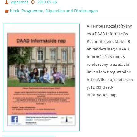
wpnemet
2019-09-16
,
,
hirek
Programme
Stipendien und Förderungen
A Tempus Közalapítvány
és a DAAD Információs
Központ idén október 8-
án rendezi meg a DAAD
Információs Napot. A
rendezvényre az alábbi
linken lehet regisztrálni:
https://tka.hu/rendezven
y/12433/daad-
informacios-nap