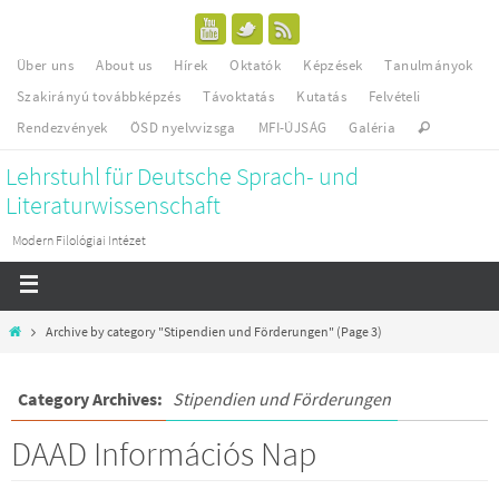
Über uns
About us
Hírek
Oktatók
Képzések
Tanulmányok
Szakirányú továbbképzés
Távoktatás
Kutatás
Felvételi
Rendezvények
ÖSD nyelvvizsga
MFI-ÚJSÁG
Galéria
Lehrstuhl für Deutsche Sprach- und
Literaturwissenschaft
Modern Filológiai Intézet
Archive by category "Stipendien und Förderungen"
(Page 3)
Category Archives:
Stipendien und Förderungen
DAAD Információs Nap