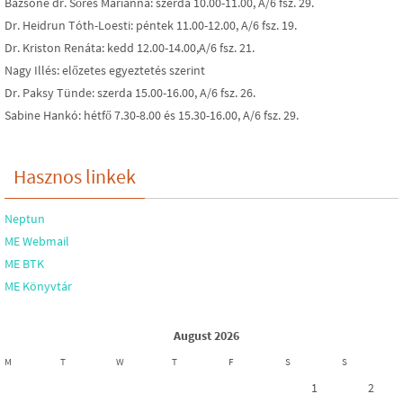
Bazsóné dr. Sőrés Marianna: szerda 10.00-11.00, A/6 fsz. 29.
Dr. Heidrun Tóth-Loesti: péntek 11.00-12.00, A/6 fsz. 19.
Dr. Kriston Renáta: kedd 12.00-14.00,A/6 fsz. 21.
Nagy Illés: előzetes egyeztetés szerint
Dr. Paksy Tünde: szerda 15.00-16.00, A/6 fsz. 26.
Sabine Hankó: hétfő 7.30-8.00 és 15.30-16.00, A/6 fsz. 29.
Hasznos linkek
Neptun
ME Webmail
ME BTK
ME Könyvtár
August 2026
M
T
W
T
F
S
S
1
2