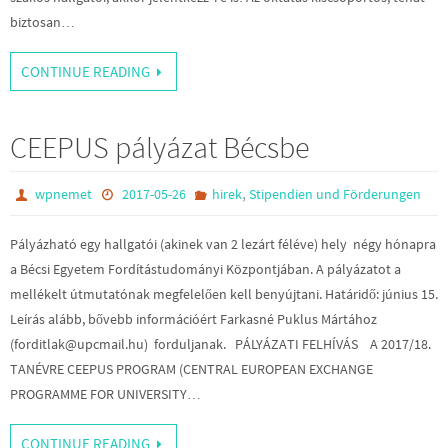
biztosan…
CONTINUE READING
CEEPUS pályázat Bécsbe
,
wpnemet
2017-05-26
hirek
Stipendien und Förderungen
Pályázható egy hallgatói (akinek van 2 lezárt féléve) hely négy hónapra
a Bécsi Egyetem Fordítástudományi Központjában. A pályázatot a
mellékelt útmutatónak megfelelően kell benyújtani. Határidő: június 15.
Leírás alább, bővebb információért Farkasné Puklus Mártához
(forditlak@upcmail.hu) forduljanak. PÁLYÁZATI FELHÍVÁS A 2017/18.
TANÉVRE CEEPUS PROGRAM (CENTRAL EUROPEAN EXCHANGE
PROGRAMME FOR UNIVERSITY…
CONTINUE READING