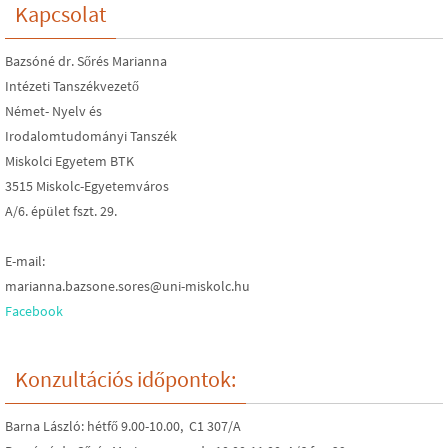
Kapcsolat
Bazsóné dr. Sőrés Marianna
Intézeti Tanszékvezető
Német- Nyelv és
Irodalomtudományi Tanszék
Miskolci Egyetem BTK
3515 Miskolc-Egyetemváros
A/6. épület fszt. 29.
E-mail:
marianna.bazsone.sores@uni-miskolc.hu
Facebook
Konzultációs időpontok:
Barna László: hétfő 9.00-10.00, C1 307/A