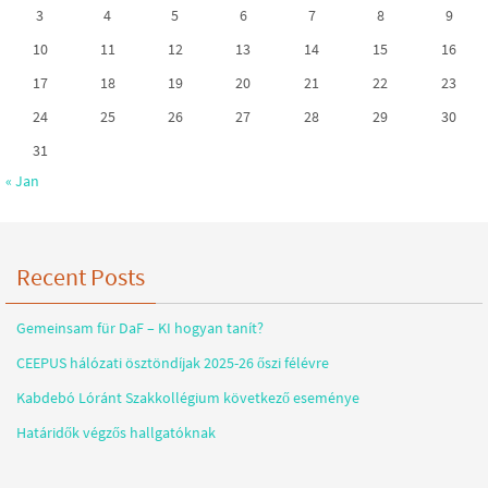
3
4
5
6
7
8
9
10
11
12
13
14
15
16
17
18
19
20
21
22
23
24
25
26
27
28
29
30
31
« Jan
Recent Posts
Gemeinsam für DaF – KI hogyan tanít?
CEEPUS hálózati ösztöndíjak 2025-26 őszi félévre
Kabdebó Lóránt Szakkollégium következő eseménye
Határidők végzős hallgatóknak