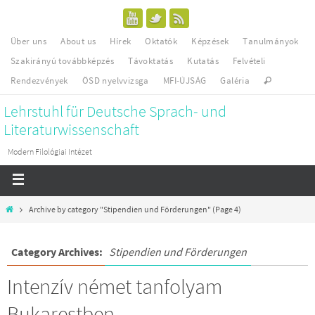
Über uns
About us
Hírek
Oktatók
Képzések
Tanulmányok
Szakirányú továbbképzés
Távoktatás
Kutatás
Felvételi
Rendezvények
ÖSD nyelvvizsga
MFI-ÚJSÁG
Galéria
Lehrstuhl für Deutsche Sprach- und
Literaturwissenschaft
Modern Filológiai Intézet
Archive by category "Stipendien und Förderungen"
(Page 4)
Category Archives:
Stipendien und Förderungen
Intenzív német tanfolyam
Bukarestben