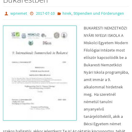
,
wpnemet
2017-07-10
hirek
Stipendien und Förderungen
BUKARESTI NEMZETKÖZI
NYÁRI NYELVI ISKOLA A
Miskolci Egyetem Modern
Filológiai Intézete most
először kapcsolódik be a
Bukaresti Nemzetközi
Nyári Iskola programjába,
amit immár a 9.
alkalommal hirdetnek
meg. Ha szeretnél
németül tanulni
anyanyelvű
tanárjelöltektől, akik a
Bécsi Egyetem német
szakos hallgatói, akkor jelentkezz Te is! Az oktatás kiscsoportos, tehát