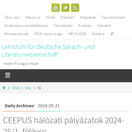
Über uns
About us
Hírek
Oktatók
Képzések
Tanulmányok
Szakirányú továbbképzés
Távoktatás
Kutatás
Felvételi
Rendezvények
ÖSD nyelvvizsga
MFI-ÚJSÁG
Galéria
Lehrstuhl für Deutsche Sprach- und
Literaturwissenschaft
Modern Filológiai Intézet
2024
May
31
Daily Archives:
2024-05-31
CEEPUS hálózati pályázatok 2024-
25/1. félévre