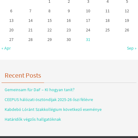
1
2
3
4
5
6
7
8
9
10
11
12
13
14
15
16
17
18
19
20
21
22
23
24
25
26
27
28
29
30
31
« Apr
Sep »
Recent Posts
Gemeinsam für DaF – KI hogyan tanít?
CEEPUS hálózati ösztöndíjak 2025-26 őszi félévre
Kabdebó Lóránt Szakkollégium következő eseménye
Határidők végzős hallgatóknak