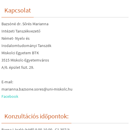
Kapcsolat
Bazsóné dr. Sőrés Marianna
Intézeti Tanszékvezető
Német- Nyelv és
Irodalomtudományi Tanszék
Miskolci Egyetem BTK
3515 Miskolc-Egyetemváros
A/6. épület fszt. 29.
E-mail:
marianna.bazsone.sores@uni-miskolc.hu
Facebook
Konzultációs időpontok:
Barna László: hétfő 9.00-10.00, C1 307/A